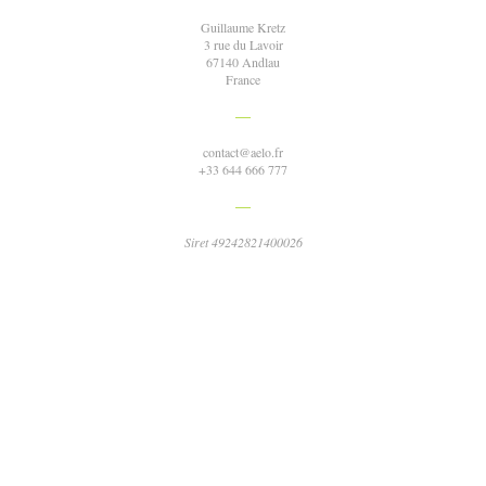
Guillaume Kretz
3 rue du Lavoir
67140 Andlau
France
—
contact@aelo.fr
+33 644 666 777
—
Siret 49242821400026